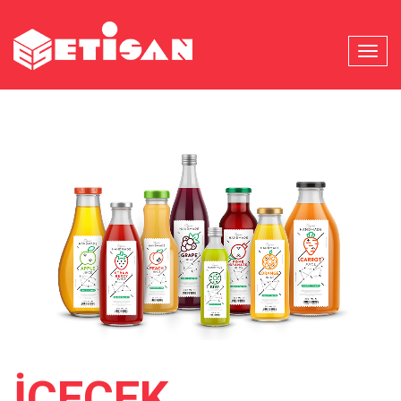
MENU
İÇECEK