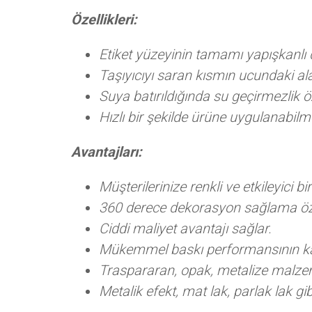
Özellikleri:
Etiket yüzeyinin tamamı yapışkanlı d
Taşıyıcıyı saran kısmın ucundaki al
Suya batırıldığında su geçirmezlik öz
Hızlı bir şekilde ürüne uygulanabilm
Avantajları:
Müşterilerinize renkli ve etkileyici b
360 derece dekorasyon sağlama öz
Ciddi maliyet avantajı sağlar.
Mükemmel baskı performansının katkı 
Traspararan, opak, metalize malze
Metalik efekt, mat lak, parlak lak g