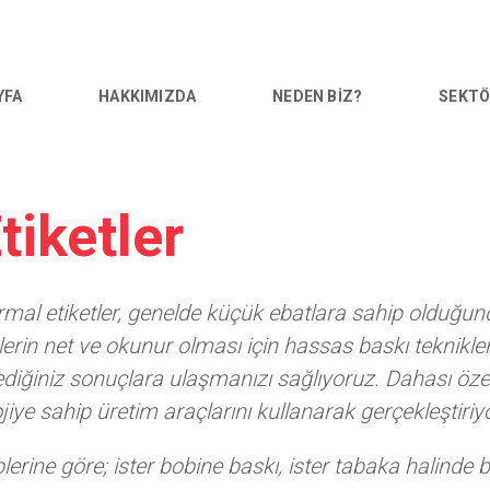
YFA
HAKKIMIZDA
NEDEN BİZ?
SEKTÖ
iketler
armal etiketler, genelde küçük ebatlara sahip olduğun
tlerin net ve okunur olması için hassas baskı teknikler
ğiniz sonuçlara ulaşmanızı sağlıyoruz. Dahası özel 
iye sahip üretim araçlarını kullanarak gerçekleştiriy
lerine göre; ister bobine baskı, ister tabaka halinde 